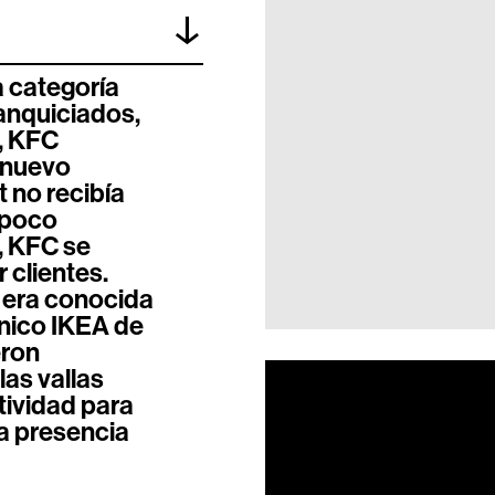
↓
a categoría
anquiciados,
, KFC
n nuevo
t no recibía
n poco
, KFC se
 clientes.
a era conocida
único IKEA de
eron
as vallas
tividad para
la presencia