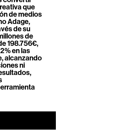
creativa que
ción de medios
omo Adage,
avés de su
millones de
de 198.756€,
,2% en las
e, alcanzando
iones ni
esultados,
s
herramienta