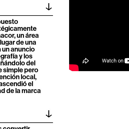
↓
puesto
atégicamente
nacor, un área
 lugar de una
n un anuncio
grafía y los
añándolo del
 simple pero
ención local,
ascendió el
ad de la marca
↓
 convertir