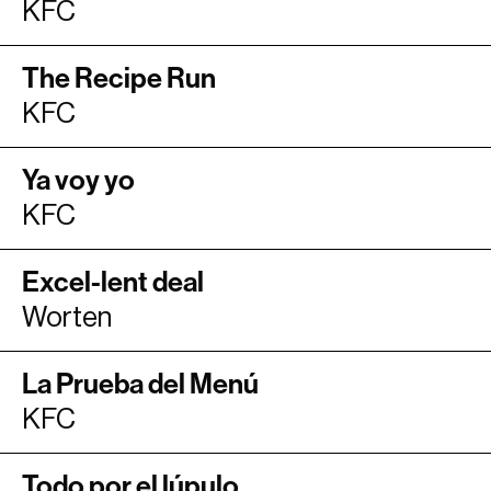
KFC
The Recipe Run
KFC
Ya voy yo
KFC
Excel-lent deal
Worten
La Prueba del Menú
KFC
Todo por el lúpulo