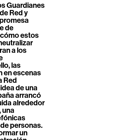
os Guardianes
 de Red y
a promesa
e de
n cómo estos
neutralizar
ran a los
e
lo, las
n en escenas
la Red
 idea de una
mpaña arrancó
uida alrededor
, una
efónicas
 de personas.
formar un