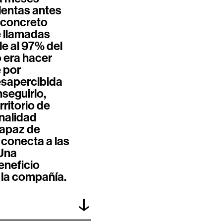
lentas antes
n concreto
e llamadas
le al 97% del
o era hacer
 por
esapercibida
seguirlo,
rritorio de
nalidad
capaz de
 conecta a las
 Una
eneficio
r la compañía.
↓