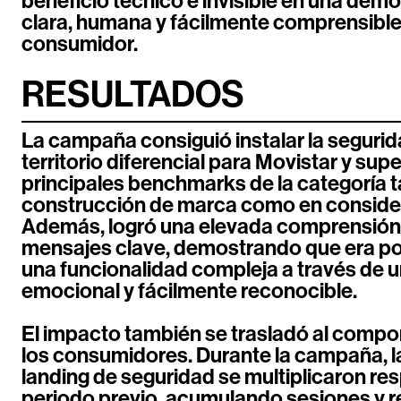
beneficio técnico e invisible en una dem
clara, humana y fácilmente comprensible
consumidor.
RESULTADOS
La campaña consiguió instalar la seguri
territorio diferencial para Movistar y supe
principales benchmarks de la categoría t
construcción de marca como en conside
Además, logró una elevada comprensión 
mensajes clave, demostrando que era pos
una funcionalidad compleja a través de 
emocional y fácilmente reconocible.
El impacto también se trasladó al comp
los consumidores. Durante la campaña, las
landing de seguridad se multiplicaron res
periodo previo, acumulando sesiones y r