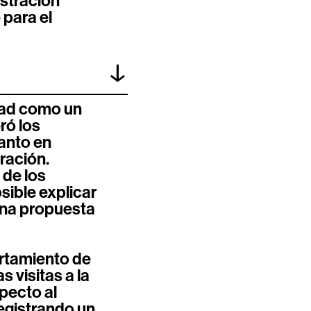
ostración
 para el
↓
dad como un
ró los
anto en
ración.
de los
ible explicar
una propuesta
ortamiento de
 visitas a la
pecto al
egistrando un